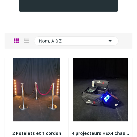

Nom, A à Z
2 Potelets et 1 cordon
4 projecteurs HEX4 Chauvet