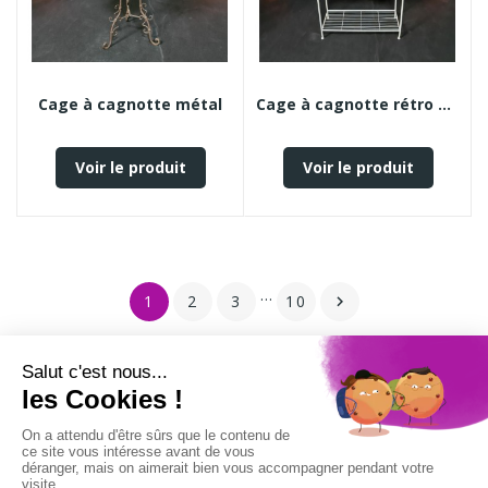
Cage à cagnotte métal
Cage à cagnotte rétro Blanche
Voir le produit
Voir le produit
…
1
2
3
10

keyboard_arrow_down
DÉCO EN SCÈNE
keyboard_arrow_down